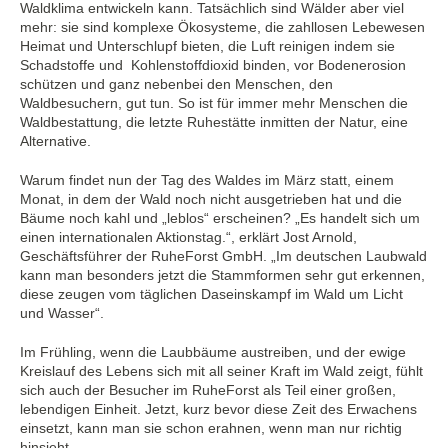
Waldklima entwickeln kann. Tatsächlich sind Wälder aber viel
mehr: sie sind komplexe Ökosysteme, die zahllosen Lebewesen
Heimat und Unterschlupf bieten, die Luft reinigen indem sie
Schadstoffe und Kohlenstoffdioxid binden, vor Bodenerosion
schützen und ganz nebenbei den Menschen, den
Waldbesuchern, gut tun. So ist für immer mehr Menschen die
Waldbestattung, die letzte Ruhestätte inmitten der Natur, eine
Alternative.
Warum findet nun der Tag des Waldes im März statt, einem
Monat, in dem der Wald noch nicht ausgetrieben hat und die
Bäume noch kahl und „leblos“ erscheinen? „Es handelt sich um
einen internationalen Aktionstag.“, erklärt Jost Arnold,
Geschäftsführer der RuheForst GmbH. „Im deutschen Laubwald
kann man besonders jetzt die Stammformen sehr gut erkennen,
diese zeugen vom täglichen Daseinskampf im Wald um Licht
und Wasser“.
Im Frühling, wenn die Laubbäume austreiben, und der ewige
Kreislauf des Lebens sich mit all seiner Kraft im Wald zeigt, fühlt
sich auch der Besucher im RuheForst als Teil einer großen,
lebendigen Einheit. Jetzt, kurz bevor diese Zeit des Erwachens
einsetzt, kann man sie schon erahnen, wenn man nur richtig
hinsieht…