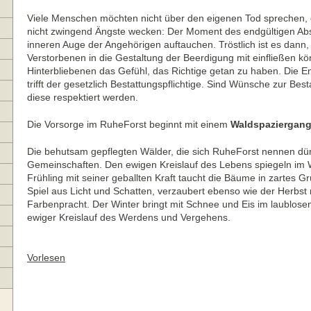
Viele Menschen möchten nicht über den eigenen Tod sprechen,
nicht zwingend Ängste wecken: Der Moment des endgültigen Abs
inneren Auge der Angehörigen auftauchen. Tröstlich ist es dan
Verstorbenen in die Gestaltung der Beerdigung mit einfließen kön
Hinterbliebenen das Gefühl, das Richtige getan zu haben. Die 
trifft der gesetzlich Bestattungspflichtige. Sind Wünsche zur Be
diese respektiert werden.
Die Vorsorge im RuheForst beginnt mit einem
Waldspaziergan
Die behutsam gepflegten Wälder, die sich RuheForst nennen dür
Gemeinschaften. Den ewigen Kreislauf des Lebens spiegeln im W
Frühling mit seiner geballten Kraft taucht die Bäume in zartes
Spiel aus Licht und Schatten, verzaubert ebenso wie der Herbst m
Farbenpracht. Der Winter bringt mit Schnee und Eis im laublosen
ewiger Kreislauf des Werdens und Vergehens.
Vorlesen