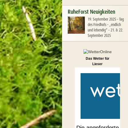
RuheForst Neuigkeiten
19. September 2025
–
Tag
des Friedhofs – „endlich
und lebendig“ – 21. & 22.
September 2025
Das Wetter für
Lieser