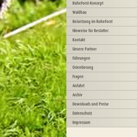
RuheForst-Konzept
Waldbau
Beisetzung im RuheForst
Hinweise für Bestatter
Kontakt
Unsere Partner
Führungen
Orientierung
Fragen
Anfahrt
Archiv
Downloads und Preise
Datenschutz
Impressum