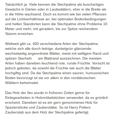
Tatsächlich ja. Viele kennen die Stechpalme als buschartiges
Gewächs in Gärten oder in Laubwäldern, eher in die Breite als
in die Höhe wachsend. Doch es kommt wie bei vielen Pflanzen
auf die Lichtverhältnisse an, bei optimalen Bodenbedingungen
und hellen Standorten kann die Stechpalme ohne Probleme 10
Meter und mehr, mit geradem, bis zur Spitze reichendem
Stamm erreichen.
Weltweit gibt ca. 400 verschiedene Arten der Stechpalme,
welche sich alle durch ledrige, dunkelgrün glänzende,
wechselseitig angeordnete Blätter, meist mit welligem Rand und
spitzen Stacheln
am Blattrand auszeichnen. Die meisten
Arten haben daneben leuchtend rote, runde Früchte. Vorsicht ist
jedoch geboten, da sowohl die Früchte wie auch die Blätter
hochgiftig sind. Da die Stechpalme einen sauren, humusreichen
Boden bevorzugt ist sie vor allem in den norddeutschen
Wäldern beheimatet.
Das Holz der Ilex wurde in früheren Zeiten gerne für
Einlegearbeiten in Holzmöbelstücken verwendet, da es grünlich
erscheint. Daneben ist es ein gern genommenes Holz für
Spazierstöcke und Zauberstäbe. So ist Harry Potters
Zauberstab aus dem Holz der Stechpalme gefertigt.